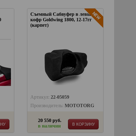
Съемный Сабвуфер в левый
0
кофр Goldwing 1800, 12-17гг
(карпет)
Артикул:
22-05059
Производитель:
MOTOTORG
20 550 руб.
ИНУ
В КОРЗИНУ
в наличии