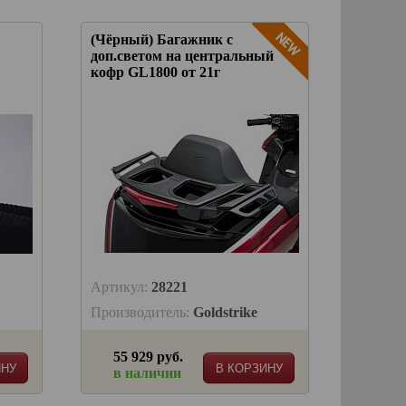
(Чёрный) Багажник с
доп.светом на центральный
кофр GL1800 от 21г
Артикул:
28221
Производитель:
Goldstrike
55 929 руб.
ИНУ
В КОРЗИНУ
в наличии