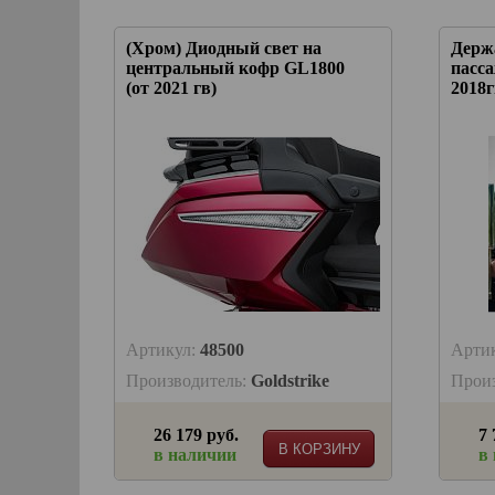
(Хром) Диодный свет на
Держ
центральный кофр GL1800
пасса
(от 2021 гв)
2018г
Артикул:
48500
Арти
Производитель:
Goldstrike
Прои
26 179 руб.
7 
В КОРЗИНУ
в наличии
в