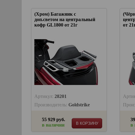
(Хром) Багажник с
(Чёр
доп.светом на центральный
цент
кофр GL1800 от 21г
от 21
Артикул:
28201
Арти
Производитель:
Goldstrike
Прои
55 929 руб.
39
В КОРЗИНУ
в наличии
в