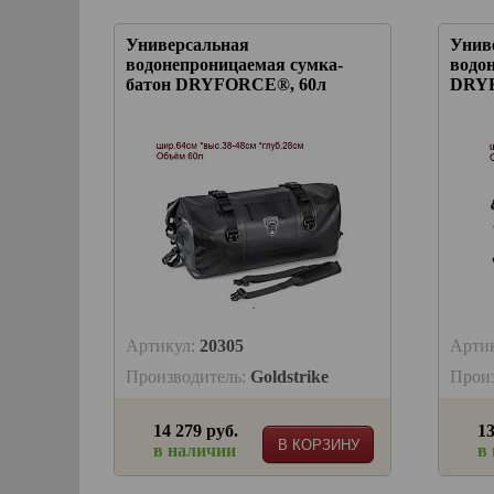
Универсальная
Унив
водонепроницаемая сумка-
водо
батон DRYFORCE®, 60л
DRYF
Артикул:
20305
Арти
Производитель:
Goldstrike
Прои
14 279 руб.
13
В КОРЗИНУ
в наличии
в