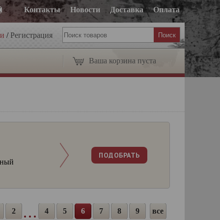
Контакты
Новости
Доставка
Оплата
ти
/
Регистрация
Ваша корзина пуста
ный
2
4
5
6
7
8
9
все