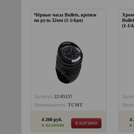
Чёрные часы Bullets, крепеж
Хром
на руль 32мм (1-1/4дм)
Bulle
(1-1/
Артикул:
22-05157
Арти
Производитель:
TCMT
Прои
4 260 руб.
4 
В КОРЗИНУ
в наличии
в