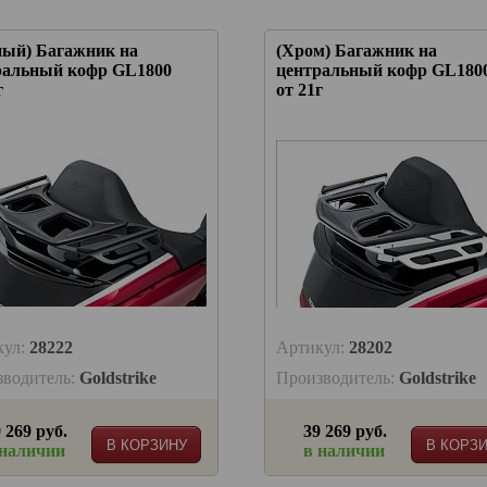
ный) Багажник на
(Хром) Багажник на
ральный кофр GL1800
центральный кофр GL180
г
от 21г
кул:
28222
Артикул:
28202
зводитель:
Goldstrike
Производитель:
Goldstrike
 269 руб.
39 269 руб.
В КОРЗИНУ
В КОРЗ
 наличии
в наличии