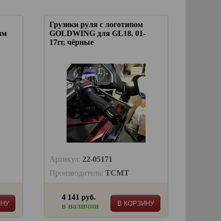
Грузики руля с логотипом
мм
GOLDWING для GL18, 01-
17гг, чёрные
Артикул:
22-05171
Производитель:
TCMT
4 141 руб.
ИНУ
В КОРЗИНУ
в наличии