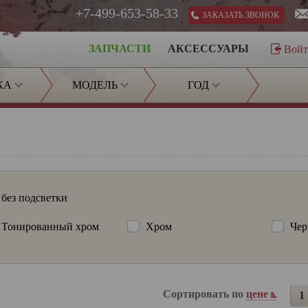
+7-499-653-58-33
ЗАКАЗАТЬ ЗВОНОК
ЗАПЧАСТИ
АКСЕССУАРЫ
Вой
КА
МОДЕЛЬ
ГОД
без подсветки
Тонированный хром
Хром
Чер
Сортировать по
цене
1