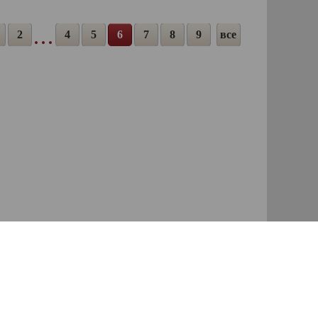
2
4
5
6
7
8
9
все