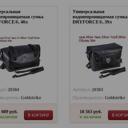
ерсальная
Универсальная
непроницаемая сумка
водонепроницаемая сумка
ORCE®, 40л
DRYFORCE®, 39л
кул:
20304
Артикул:
20303
зводитель:
Goldstrike
Производитель:
Goldstrike
 089 руб.
18 563 руб.
В КОРЗИНУ
В КОРЗ
 наличии
в наличии