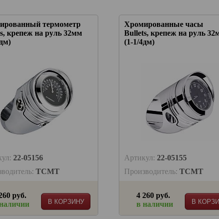
ированный термометр
Хромированные часы
ts, крепеж на руль 32мм
Bullets, крепеж на руль 32
4дм)
(1-1/4дм)
кул:
22-05156
Артикул:
22-05155
зводитель:
TCMT
Производитель:
TCMT
260 руб.
4 260 руб.
В КОРЗИНУ
В КОРЗ
 наличии
в наличии