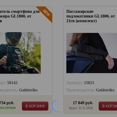
атель смартфона для
Пассажирские
жира GL1800, от
подлокотники GL1800, от
в
21гв (комплект)
кул:
58142
Артикул:
25021
зводитель:
Goldstrike
Производитель:
Goldstrike
734 руб.
17 849 руб.
В КОРЗИНУ
В КОРЗ
 наличии
будет 11.9.2026