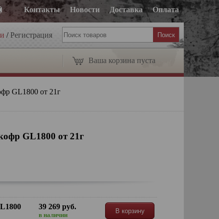
Контакты
Новости
Доставка
Оплата
ти
/
Регистрация
Ваша корзина пуста
офр GL1800 от 21г
кофр GL1800 от 21г
GL1800
39 269 руб.
В корзину
в наличии