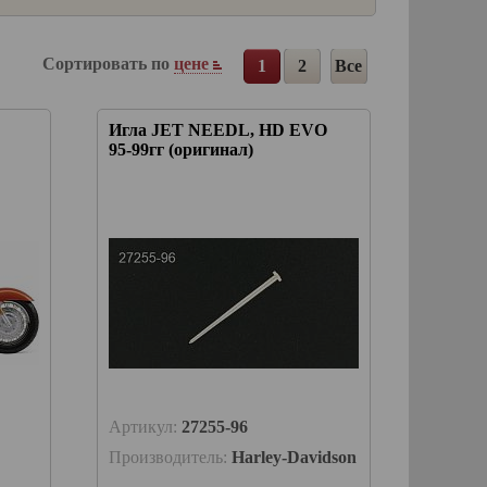
Сортировать по
цене
1
2
Все
Игла JET NEEDL, HD EVO
95-99гг (оригинал)
Артикул:
27255-96
Производитель:
Harley-Davidson