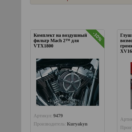
-30%
-30%
Комплект на воздушный
Глуш
фильтр Mach 2™ для
возмо
VTX1800
гром
XV160
Артикул:
9479
Арти
Производитель:
Kuryakyn
Прои