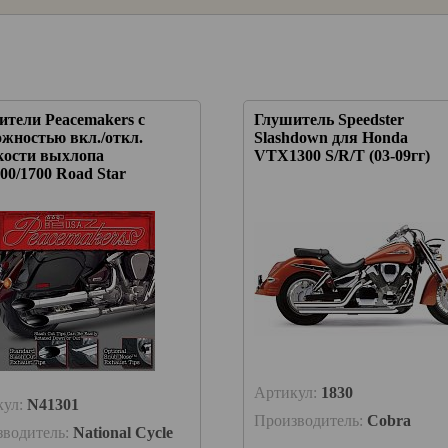
ители Peacemakers с
Глушитель Speedster
жностью вкл./откл.
Slashdown для Honda
кости выхлопа
VTX1300 S/R/T (03-09гг)
0/1700 Road Star
Артикул:
1830
кул:
N41301
Производитель:
Cobra
зводитель:
National Cycle