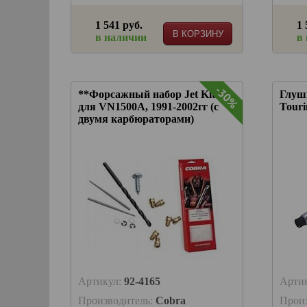
1 541 руб.
1 
В КОРЗИНУ
в наличии
в
-30%
**Форсажный набор Jet Kit
Глуш
для VN1500A, 1991-2002гг (с
Tourin
двумя карбюраторами)
Артикул:
92-4165
Арти
Производитель:
Cobra
Прои