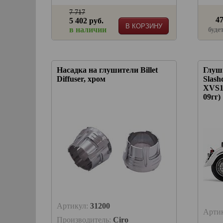
7 717
47
5 402 руб.
В КОРЗИНУ
в наличии
буде
Насадка на глушители Billet
Глуши
Diffuser, хром
Slas
XVS11
09гг)
Артикул:
31200
Арти
Производитель:
Ciro