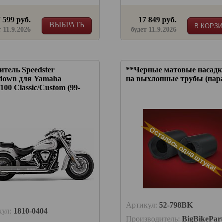
 599 руб.
17 849 руб.
ВЫБРАТЬ
В КОРЗ
т 11.9.2026
будет 11.9.2026
тель Speedster
**Черные матовые насад
hdown для Yamaha
на выхлопные трубы (пар
00 Classic/Custom (99-
Осталась одна штука!
Артикул:
52-798BK
кул:
1810-0404
Производитель:
BigBikePar