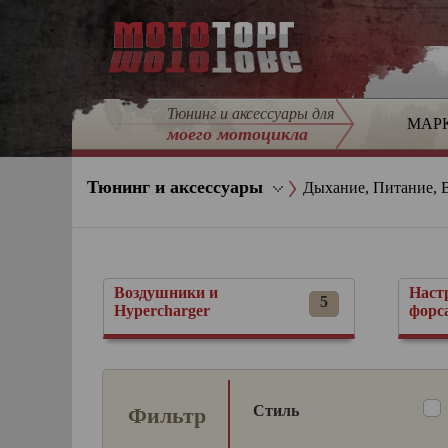
Тюнинг и аксессуары для
МАР
моего мотоцикла
Тюнинг и аксессуары
Дыхание, Питание, 
Воздушники и
Наст
5
Hypercharger
форс
Стиль
Фильтр