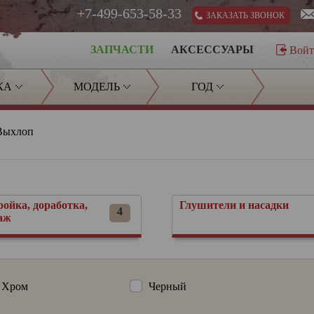
+7-499-653-58-33
ЗАКАЗАТЬ ЗВОНОК
ЗАПЧАСТИ
АКСЕССУАРЫ
Вой
КА
МОДЕЛЬ
ГОД
Выхлоп
ройка, доработка,
Глушители и насадки
4
аж
Хром
Черный