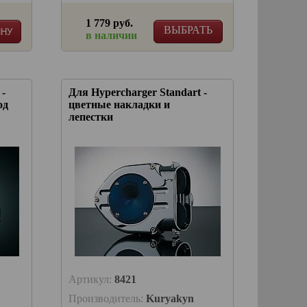
1 779 руб.
ВЫБРАТЬ
ИНУ
в наличии
 -
Для Hypercharger Standart -
од
цветные накладки и
лепестки
Артикул:
8421
Производитель:
Kuryakyn