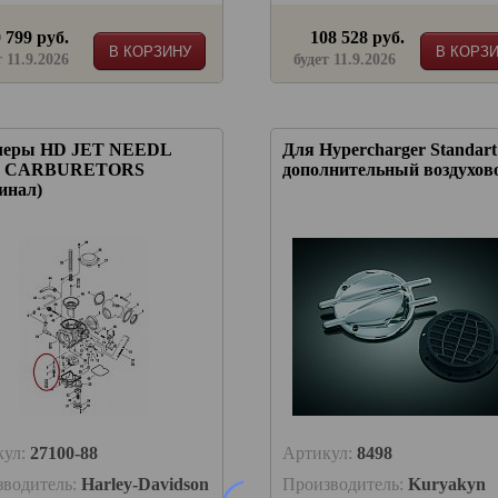
 799 руб.
108 528 руб.
В КОРЗИНУ
В КОРЗ
т 11.9.2026
будет 11.9.2026
еры HD JET NEEDL
Для Hypercharger Standart
0 CARBURETORS
дополнительный воздухов
инал)
кул:
27100-88
Артикул:
8498
зводитель:
Harley-Davidson
Производитель:
Kuryakyn