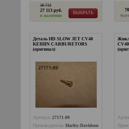
38 733
70
27 113 руб.
ВЫБРАТЬ
в наличии
буде
Деталь HD SLOW JET CV40
Жикл
KEIHIN CARBURETORS
CV4
(оригинал)
(ориг
Артикул:
27171-89
Арти
Производитель:
Harley-Davidson
Прои