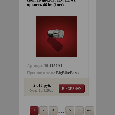
свет, 18 диодов, 12v, 2,1Wt,
яркость 46 lm (1шт)
Артикул:
10-1157AL
Производитель:
BigBikeParts
2 017 руб.
В КОРЗИНУ
будет 18.9.2026
1
2
3
5
6
все