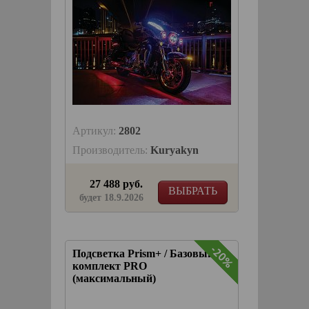
Артикул:
2802
Производитель:
Kuryakyn
27 488 руб.
ВЫБРАТЬ
будет 18.9.2026
-20%
-20%
Подсветка Prism+ / Базовый
комплект PRO
(максимальный)