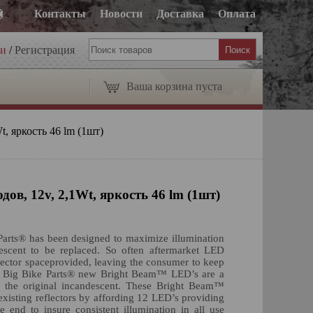
Контакты
Новости
Доставка
Оплата
ти
/
Регистрация
Ваша корзина пуста
t, яркость 46 lm (1шт)
дов, 12v, 2,1Wt, яркость 46 lm (1шт)
rts® has been designed to maximize illumination
escent to be replaced. So often aftermarket LED
flector spaceprovided, leaving the consumer to keep
ese Big Bike Parts® new Bright Beam™ LED’s are a
s the original incandescent. These Bright Beam™
existing reflectors by affording 12 LED’s providing
end to insure consistent illumination in all use