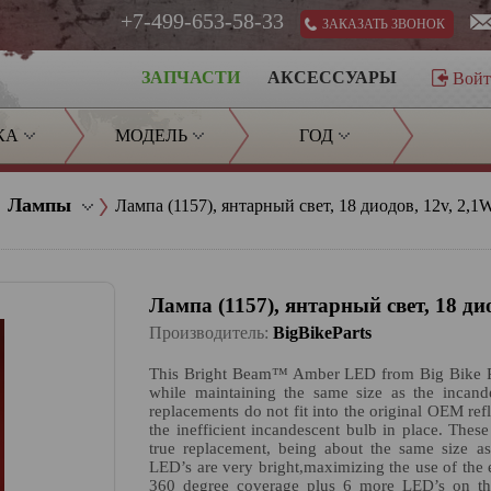
+7-499-653-58-33
ЗАКАЗАТЬ ЗВОНОК
ЗАПЧАСТИ
АКСЕССУАРЫ
Вой
КА
МОДЕЛЬ
ГОД
Лампы
Лампа (1157), янтарный свет, 18 диодов, 12v, 2,1W
Лампа (1157), янтарный свет, 18 дио
Производитель:
BigBikeParts
This Bright Beam™ Amber LED from Big Bike Pa
while maintaining the same size as the incand
replacements do not fit into the original OEM re
the inefficient incandescent bulb in place. Th
true replacement, being about the same size a
LED’s are very bright,maximizing the use of the 
360 degree coverage plus 6 more LED’s on the 