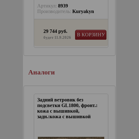
Артикул:
8939
akyn
Производитель:
Kuryakyn
29 744 руб.
КОРЗИНУ
В КОРЗИНУ
будет 11.9.2026
ы с
ект)
Аналоги
Задний ветровик без
ронт.:
подсветки GL1800, фронт.:
кожа с вышивкой,
кой
задн.:кожа с вышивкой