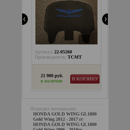
akyn
КОРЗИНУ
Артикул:
22-05260
T
Производитель:
TCMT
21 900 руб.
КОРЗИНУ
В КОРЗИНУ
в наличии
ронт.:
Подходит мотоциклам:
кой
HONDA GOLD WING GL1800
Gold Wing 2012 - 2017 гг
HONDA GOLD WING GL1800
Gold Wing 2006 - 2010гг