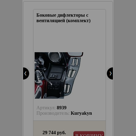
ы с
Боковые дифлекторы с
ект)
вентиляцией (комплект)
Артикул:
8939
akyn
Производитель:
Kuryakyn
29 744 руб.
КОРЗИНУ
В КОРЗИНУ