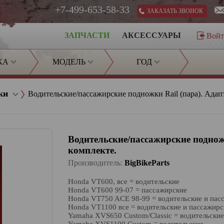
+7-499-653-58-33
ЗАКАЗАТЬ ЗВОНОК
ЗАПЧАСТИ
АКСЕССУАРЫ
Вой
КА
МОДЕЛЬ
ГОД
ки
Водительские/пассажирские подножки Rail (пара). Адапт
Водительские/пассажирские подножк
комплекте.
Производитель:
BigBikeParts
Honda VT600, все = водительские
Honda VT600 99-07 = пассажирские
Honda VT750 ACE 98-99 = водительские и пас
Honda VT1100 все = водительские и пассажирс
Yamaha XVS650 Custom/Classic = водительские