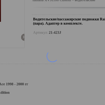
Yamaha XVS1100 Custom = водительские
Водительские/пассажирские подножки Rai
(пара). Адаптер в комплекте.
Артикул:
21-423J
 1998 - 2000 гг
dition