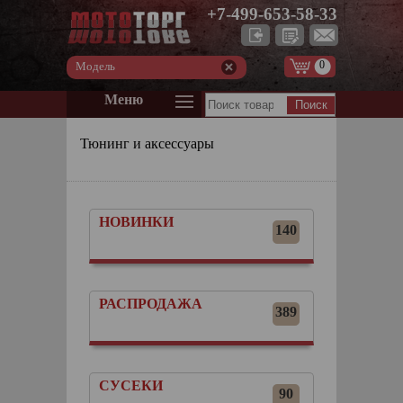
+7-499-653-58-33
0
Модель
Меню
Тюнинг и аксессуары
НОВИНКИ
140
РАСПРОДАЖА
389
СУСЕКИ
90