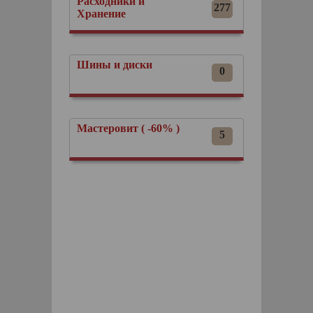
Расходники и
277
Хранение
Шины и диски
0
Мастеровит ( -60% )
5