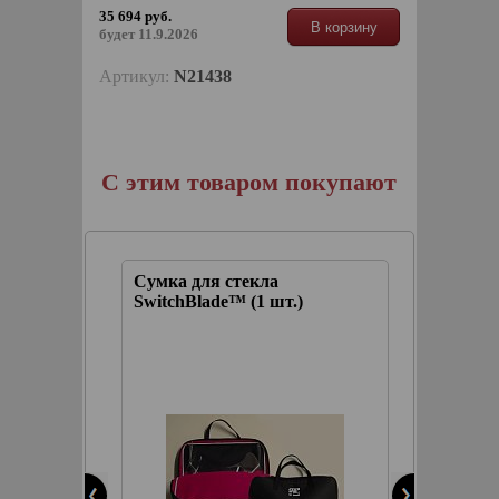
35 694 руб.
В корзину
будет 11.9.2026
Артикул:
N21438
С этим товаром покупают
Сумка для стекла
Спрей 
ство
SwitchBlade™ (1 шт.)
удален
ового
насеко