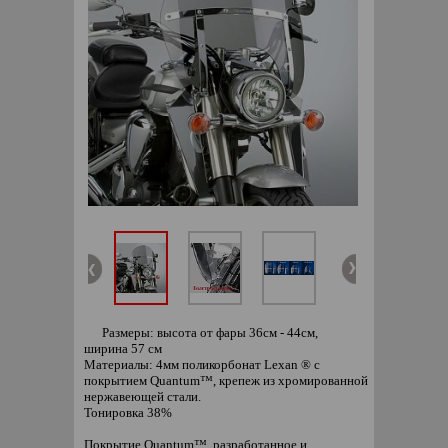
Размеры: высота от фары 36см - 44см,
ширина 57 см
Материалы: 4мм поликорбонат Lexan ® с
покрытием Quantum™, крепеж из хромированной
нержавеющей стали.
Тонировка 38%
Покрытие Quantum™, разработанное и