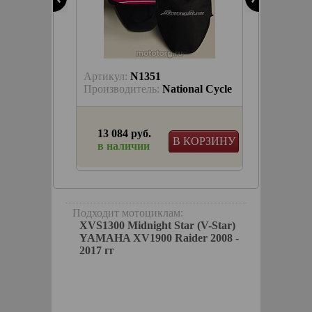
Артикул:
N1351
Артику
nal Cycle
Производитель:
National Cycle
Произв
13 084 руб.
1 228
КОРЗИНУ
В КОРЗИНУ
в наличии
в на
Подходит мотоциклам:
XVS1300 Midnight Star (V-Star)
YAMAHA XV1900 Raider 2008 -
2017 гг