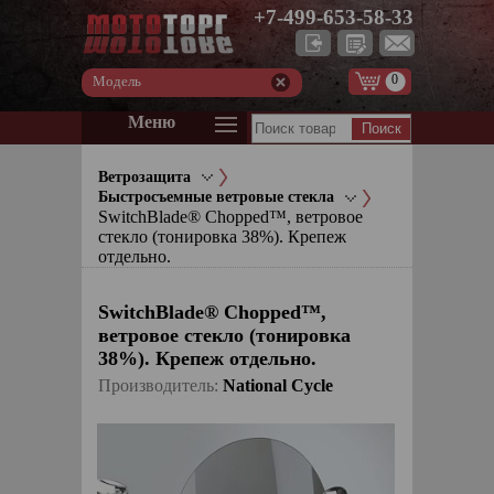
+7-499-653-58-33
0
Модель
Меню
Ветрозащита
Быстросъемные ветровые стекла
SwitchBlade® Chopped™, ветровое
стекло (тонировка 38%). Крепеж
отдельно.
SwitchBlade® Chopped™,
ветровое стекло (тонировка
38%). Крепеж отдельно.
Производитель:
National Cycle