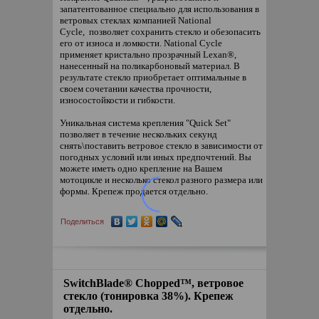
запатентованное специально для использования в
ветровых стеклах компанией National
Cycle, позволяет сохранить стекло и обезопасить
его от износа и ломкости. National Cycle
применяет кристально прозрачный Lexan®,
нанесенный на поликарбоновый материал. В
результате стекло приобретает оптимальные в
своем сочетании качества прочности,
износостойкости и гибкости.
Уникальная система крепления "Quick Set"
позволяет в течение нескольких секунд
снять\поставить ветровое стекло в зависимости от
погодных условий или иных предпочтений. Вы
можете иметь одно крепление на Вашем
мотоцикле и несколько стекол разного размера или
формы. Крепеж продается отдельно.
Поделиться
SwitchBlade® Chopped™, ветровое
стекло (тонировка 38%). Крепеж
отдельно.