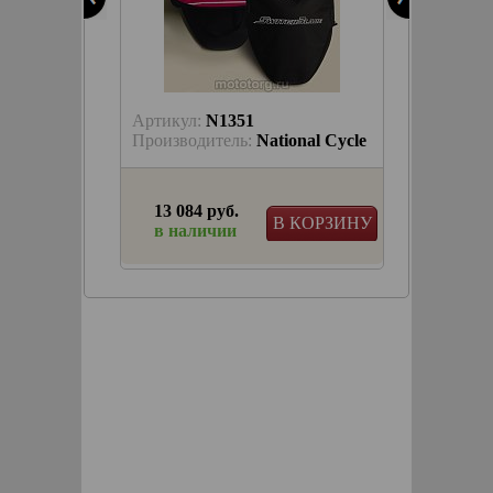
Артикул:
N1351
Артику
nal Cycle
Производитель:
National Cycle
Произв
13 084 руб.
1 228
КОРЗИНУ
В КОРЗИНУ
в наличии
в на