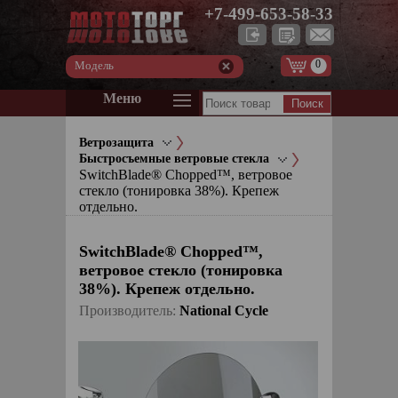
+7-499-653-58-33
0
Модель
Меню
Ветрозащита
Быстросъемные ветровые стекла
SwitchBlade® Chopped™, ветровое
стекло (тонировка 38%). Крепеж
отдельно.
SwitchBlade® Chopped™,
ветровое стекло (тонировка
38%). Крепеж отдельно.
Производитель:
National Cycle