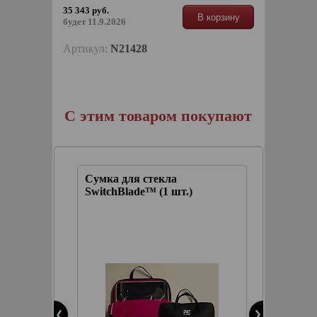
35 343 руб.
В корзину
будет 11.9.2026
Артикул:
N21428
С этим товаром покупают
Сумка для стекла
Спрей 
ство
SwitchBlade™ (1 шт.)
удален
ового
насеко