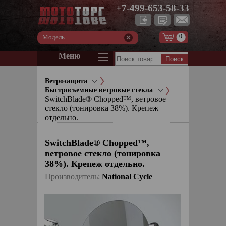
+7-499-653-58-33
0
Модель
Меню
Ветрозащита
Быстросъемные ветровые стекла
SwitchBlade® Chopped™, ветровое
стекло (тонировка 38%). Крепеж
отдельно.
SwitchBlade® Chopped™,
ветровое стекло (тонировка
38%). Крепеж отдельно.
Производитель:
National Cycle