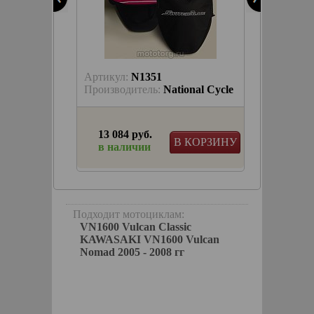
Артикул:
N1351
Артику
nal Cycle
Производитель:
National Cycle
Произв
13 084 руб.
1 228
КОРЗИНУ
В КОРЗИНУ
в наличии
в на
Подходит мотоциклам:
VN1600 Vulcan Classic
KAWASAKI VN1600 Vulcan
Nomad 2005 - 2008 гг