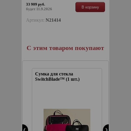
33 909 руб.
В корзину
будет 11.9.2026
Артикул:
N21414
С этим товаром покупают
Сумка для стекла
Спрей 
ство
SwitchBlade™ (1 шт.)
удален
ового
насеко