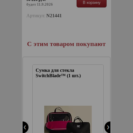
В корзину
будет 11.9.2026
Артикул:
N21441
С этим товаром покупают
Сумка для стекла
Спрей 
ство
SwitchBlade™ (1 шт.)
удален
ового
насеко