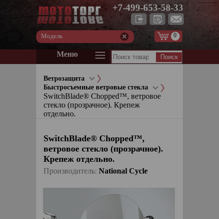
+7-499-653-58-33
0
Модель
Меню
Ветрозащита
Быстросъемные ветровые стекла
SwitchBlade® Chopped™, ветровое
стекло (прозрачное). Крепеж
отдельно.
SwitchBlade® Chopped™,
ветровое стекло (прозрачное).
Крепеж отдельно.
Производитель:
National Cycle