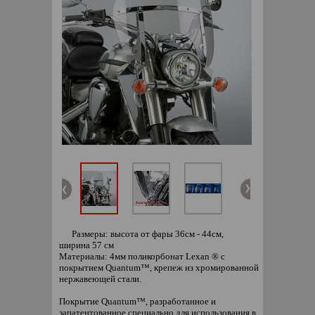
Размеры: высота от фары 36см - 44см,
ширина 57 см
Материалы: 4мм поликорбонат Lexan ® с
покрытием Quantum™, крепеж из хромированной
нержавеющей стали.
Покрытие Quantum™, разработанное и
запатентованное специально для использования в