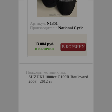
Артикул:
N1351
Артику
nal Cycle
Производитель:
National Cycle
Произв
13 084 руб.
1 228
КОРЗИНУ
В КОРЗИНУ
в наличии
в на
Подходит мотоциклам:
SUZUKI 1800cc C109R Boulevard
2008 - 2012 гг