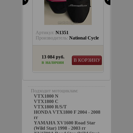
Артикул:
N1351
Артику
nal Cycle
Производитель:
National Cycle
Произв
13 084 руб.
1 228
КОРЗИНУ
В КОРЗИНУ
в наличии
в на
Подходит мотоциклам:
VTX1800 N
VTX1800 C
VTX1800 R/S/T
HONDA VTX1800 F 2004 - 2008
гг
YAMAHA XV1600 Road Star
(Wild Star) 1998 - 2003 гг