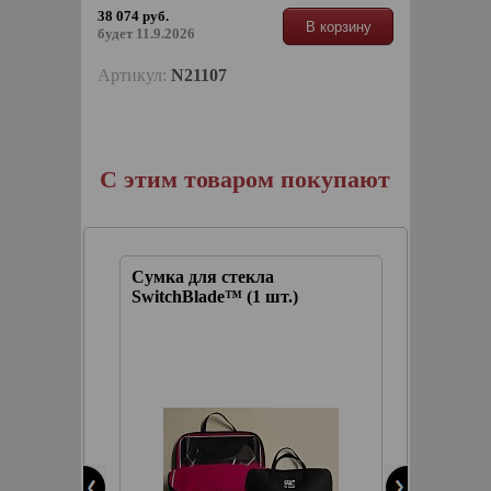
38 074 руб.
В корзину
будет 11.9.2026
Артикул:
N21107
С этим товаром покупают
Сумка для стекла
Спрей 
ство
SwitchBlade™ (1 шт.)
удален
ового
насеко