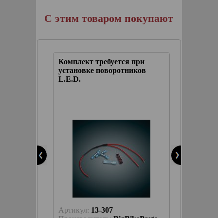
С этим товаром покупают
Комплект требуется при
Компл
дим для
установке поворотников
EQUALI
диодных
L.E.D.
подклю
амп
поворо
L.E.D.
Артикул:
13-307
Артику