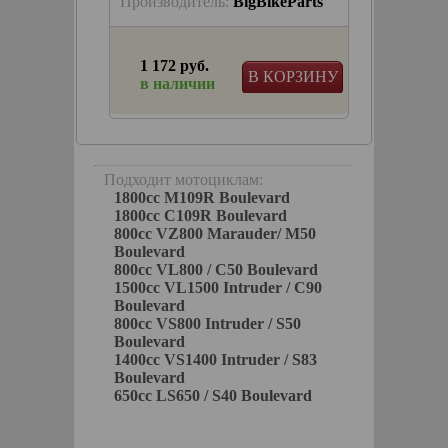
keParts
Производитель:
BigBikeParts
Произв
1 172 руб.
5 230
КОРЗИНУ
В КОРЗИНУ
в наличии
в на
 при
иков
Подходит мотоциклам:
1800cc M109R Boulevard
1800cc C109R Boulevard
800cc VZ800 Marauder/ M50
Boulevard
800cc VL800 / C50 Boulevard
1500cc VL1500 Intruder / C90
Boulevard
800cc VS800 Intruder / S50
Boulevard
1400cc VS1400 Intruder / S83
Boulevard
650cc LS650 / S40 Boulevard