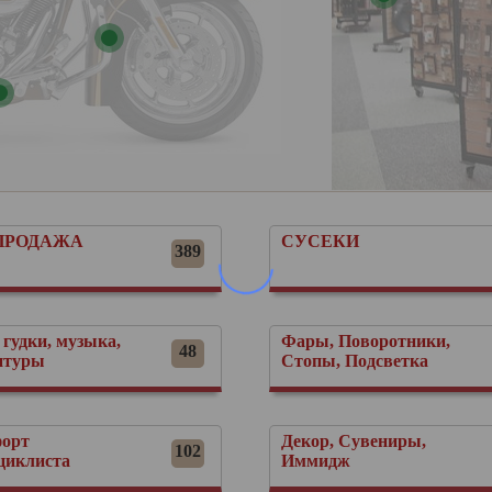
ПРОДАЖА
СУСЕКИ
389
 гудки, музыка,
Фары, Поворотники,
48
итуры
Стопы, Подсветка
орт
Декор, Сувениры,
102
циклиста
Иммидж