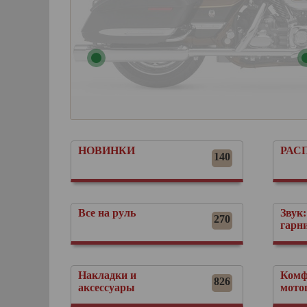
НОВИНКИ
РАС
140
Все на руль
Звук:
270
гарн
Накладки и
Комф
826
аксессуары
мото