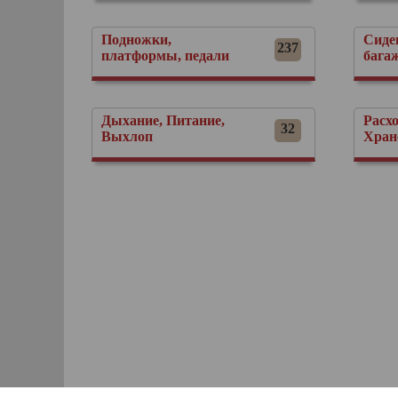
Подножки,
Сиде
237
платформы, педали
бага
Дыхание, Питание,
Расх
32
Выхлоп
Хран