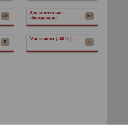
Дополнительное
137
90
оборудование
Мастеровит ( -60% )
0
5