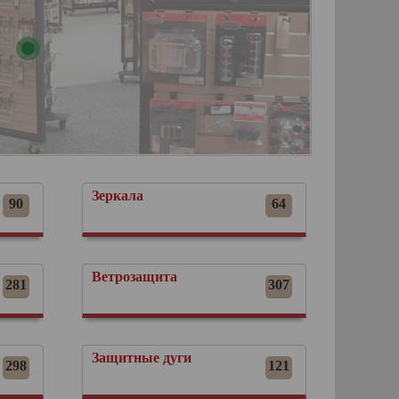
Зеркала
90
64
Ветрозащита
281
307
Защитные дуги
298
121