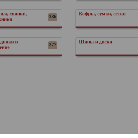
нья, спинки,
Кофры, сумки, сетки
386
жники
одники и
Шины и диски
277
ение