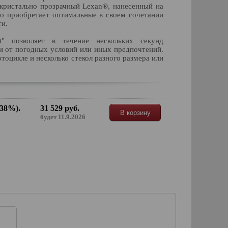
т кристально прозрачный Lexan®, нанесенный на
ло приобретает оптимальные в своем сочетании
ти.
t" позволяет в течение нескольких секунд
ти от погодных условий или иных предпочтений.
оцикле и несколько стекол разного размера или
 38%).
31 529 руб.
В корзину
будет 11.9.2026
Спрей для быстрого
Водо- и грязе-
удаления бывших
отталкивающее