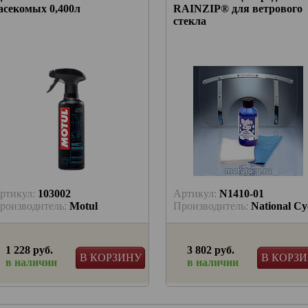
асекомых 0,400л
RAINZIP® для ветрового
стекла
ртикул:
103002
Артикул:
N1410-01
роизводитель:
Motul
Производитель:
National Cy
1 228 руб.
3 802 руб.
В КОРЗИНУ
В КОРЗ
в наличии
в наличии