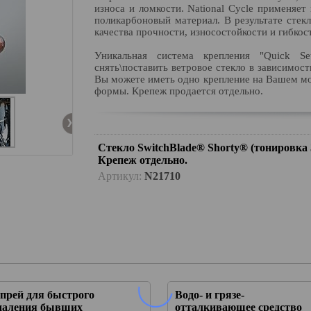
износа и ломкости. National Cycle применяе
поликарбоновый материал. В результате стек
качества прочности, износостойкости и гибкос
Уникальная система крепления "Quick Se
снять\поставить ветровое стекло в зависимос
Вы можете иметь одно крепление на Вашем мот
формы. Крепеж продается отдельно.
Стекло SwitchBlade® Shorty® (тонировка
Крепеж отдельно.
Артикул:
N21710
прей для быстрого
Водо- и грязе-
даления бывших
отталкивающее средство