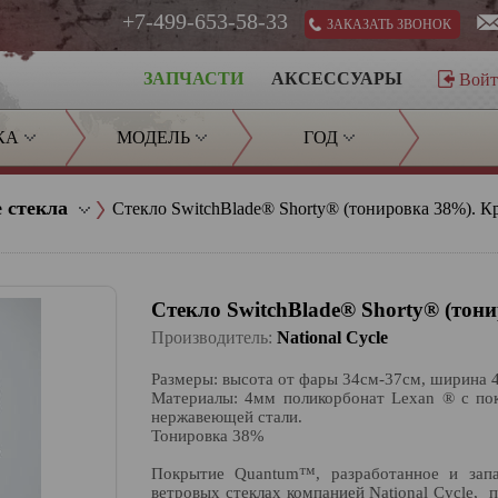
+7-499-653-58-33
ЗАКАЗАТЬ ЗВОНОК
ЗАПЧАСТИ
АКСЕССУАРЫ
Вой
КА
МОДЕЛЬ
ГОД
 стекла
Стекло SwitchBlade® Shorty® (тонировка 38%). К
Стекло SwitchBlade® Shorty® (тон
Производитель:
National Cycle
Размеры: высота от фары 34см-37см, ширина 
Материалы: 4мм поликорбонат Lexan ® с п
нержавеющей стали.
Тонировка 38%
Покрытие Quantum™, разработанное и запа
ветровых стеклах компанией National Cycle, п