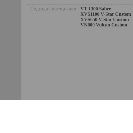
Подходит мотоциклам:
VT 1300 Sabre
XVS1100 V-Star Custom
XVS650 V-Star Custom
VN800 Vulcan Custom