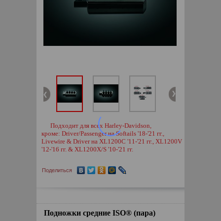
Подходит для всех Harley-Davidson,
кроме: Driver/Passenger на Softails '18-'21 гг.,
Livewire & Driver на XL1200C '11-'21 гг., XL1200V
'12-'16 гг. & XL1200X/S '10-'21 гг.
Поделиться
Подножки средние ISO® (пара)