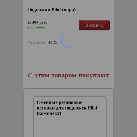
Подножки Pilot (пара)
11 304 руб.
В корзину
в наличии
Артикул:
4425
С этим товаром покупают
м).
Сменные резиновые
Подножк
 с
вставки для подножек Pilot
ками
(комплект)