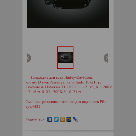
Подходит для всех Harley-Davidson,
кроме: Driver/Passenger на Softails '18-'21 гг.,
Livewire & Driver на XL1200C '11-'21 гг., XL1200V
'12-'16 гг. & XL1200X/S '10-'21 гг.
Сменные резиновые вставки для подножек Pilot
арт.4431
Поделиться