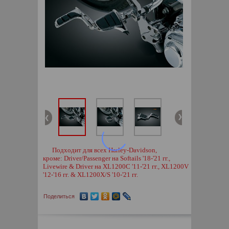
Подходит для всех Harley-Davidson,
кроме: Driver/Passenger на Softails '18-'21 гг.,
Livewire & Driver на XL1200C '11-'21 гг., XL1200V
'12-'16 гг. & XL1200X/S '10-'21 гг.
Поделиться