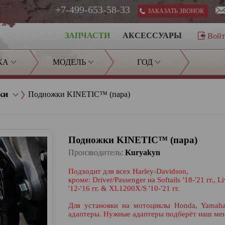
+7-499-653-58-33
ЗАКАЗАТЬ ЗВОНОК
ЗАПЧАСТИ
АКСЕССУАРЫ
Вой
КА
МОДЕЛЬ
ГОД
ки
Подножки KINETIC™ (пара)
Подножки KINETIC™ (пара)
Производитель:
Kuryakyn
Подходит для всех Harley-Davidson,
кроме: Driver/Passenger на Softails '18-'21 гг.,
'12-'16 гг. & XL1200X/S '10-'21 гг.
Для установки на мотоциклы Honda, Yamaha,
адаптеры. Нужные адаптеры подберёт наш ме