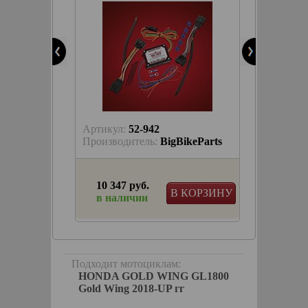
Артикул:
52-942
Артику
trike
Производитель:
BigBikeParts
Произв
10 347 руб.
18 55
КОРЗИНУ
В КОРЗИНУ
в наличии
будет 
нный
й Plug
2018г
Подходит мотоциклам:
HONDA GOLD WING GL1800
Gold Wing 2018-UP гг