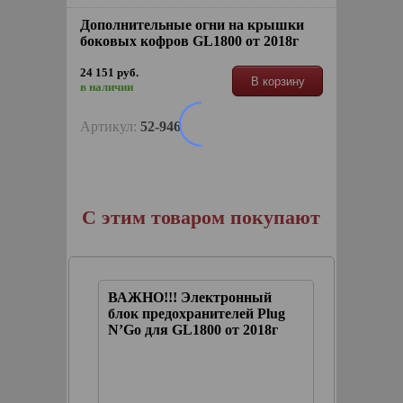
Дополнительные огни на крышки
боковых кофров GL1800 от 2018г
24 151 руб.
В корзину
в наличии
Артикул:
52-946
С этим товаром покупают
ВАЖНО!!! Электронный
Красны
иодным
блок предохранителей Plug
кофры
N’Go для GL1800 от 2018г