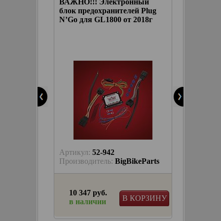
нный
ВАЖНО!!! Электронный
й Plug
блок предохранителей Plug
2018г
N’Go для GL1800 от 2018г
Артикул:
52-942
keParts
Производитель:
BigBikeParts
10 347 руб.
КОРЗИНУ
В КОРЗИНУ
в наличии