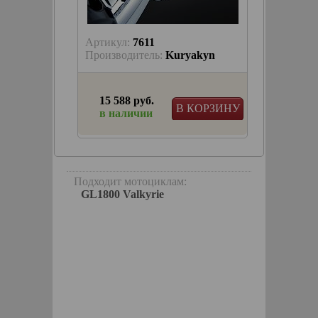
-670
Артикул:
7611
Артику
a
Производитель:
Kuryakyn
Произв
15 588 руб.
15 23
КОРЗИНУ
В КОРЗИНУ
в наличии
в на
ni 12см
Подходит мотоциклам:
GL1800 Valkyrie