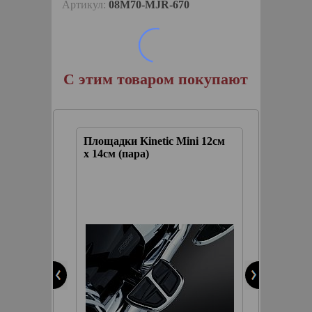
Артикул:
08M70-MJR-670
С этим товаром покупают
 (пара)
Площадки Kinetic Mini 12см
Площадк
х 14см (пара)
Kinetic
(пара)