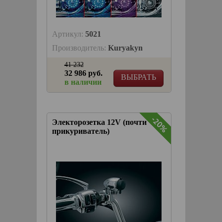
Артикул:
5021
Производитель:
Kuryakyn
41 232
32 986 руб.
ВЫБРАТЬ
в наличии
-20%
-20%
Электорозетка 12V (почти
прикуриватель)