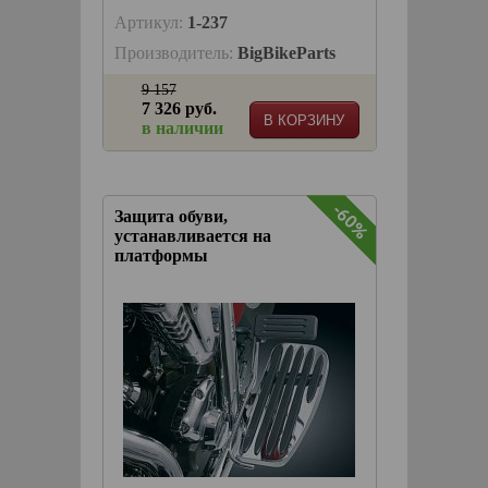
Артикул:
1-237
Производитель:
BigBikeParts
9 157
7 326 руб.
В КОРЗИНУ
в наличии
-60%
-60%
Защита обуви,
устанавливается на
платформы