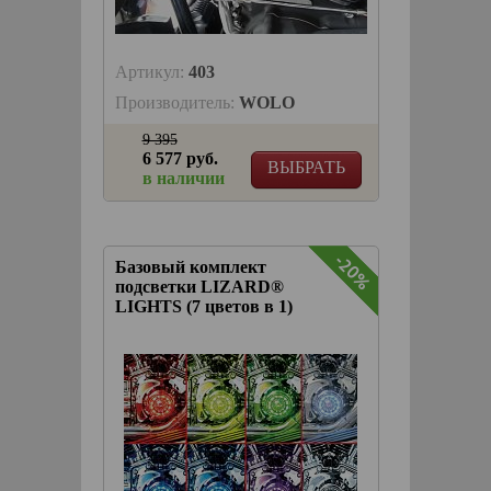
Артикул:
403
Производитель:
WOLO
9 395
6 577 руб.
ВЫБРАТЬ
в наличии
-20%
-20%
Базовый комплект
подсветки LIZARD®
LIGHTS (7 цветов в 1)