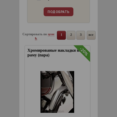
Сортировать по
цене
1
2
3
все
-20%
Хромированые накладки на
раму (пара)