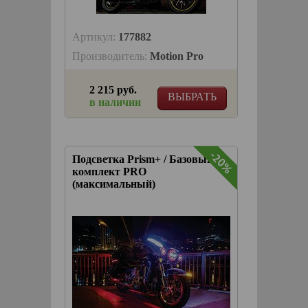
Артикул:
177882
Производитель:
Motion Pro
2 215 руб.
ВЫБРАТЬ
в наличии
-20%
-20%
Подсветка Prism+ / Базовый
комплект PRO
(максимальный)