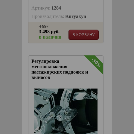
Артикул:
1284
Производитель:
Kuryakyn
4 997
3 498 руб.
В КОРЗИНУ
в наличии
-30%
-30%
Регулировка
местоположения
пассажирских подножек и
выносов