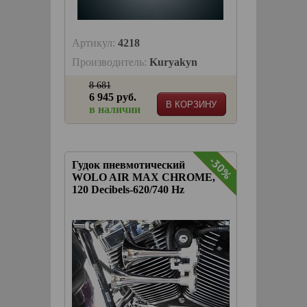
Артикул:
4218
Производитель:
Kuryakyn
8 681
6 945 руб.
В КОРЗИНУ
в наличии
-30%
-30%
Гудок пневмотический
WOLO AIR MAX CHROME,
120 Decibels-620/740 Hz