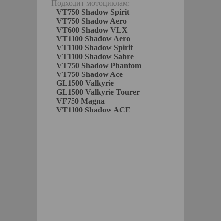
Подходит мотоциклам:
VT750 Shadow Spirit
VT750 Shadow Aero
VT600 Shadow VLX
VT1100 Shadow Aero
VT1100 Shadow Spirit
VT1100 Shadow Sabre
VT750 Shadow Phantom
VT750 Shadow Ace
GL1500 Valkyrie
GL1500 Valkyrie Tourer
VF750 Magna
VT1100 Shadow ACE
keParts
КОРЗИНУ