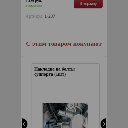
7 326 руб.
В корзину
в наличии
Артикул:
1-237
С этим товаром покупают
отой
Накладка на болты
Молдинг
суппорта (1шт)
(длинна