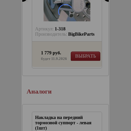
Артикул:
1-318
Артику
keParts
Производитель:
BigBikeParts
Произв
1 779 руб.
1 092
КОРЗИНУ
ВЫБРАТЬ
в на
будет 11.9.2026
Аналоги
ий
Накладка на передний
 левая
тормозной суппорт - левая
(1шт)