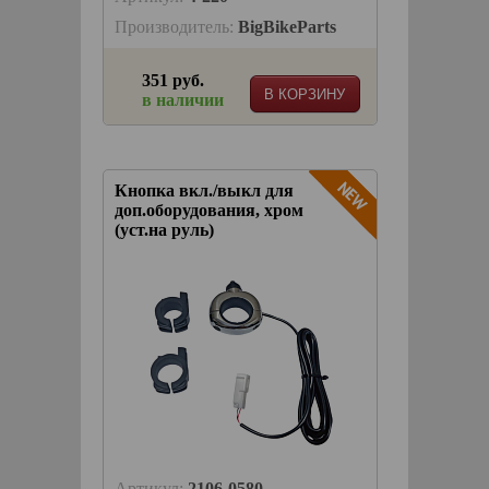
Производитель:
BigBikeParts
351 руб.
В КОРЗИНУ
в наличии
Кнопка вкл./выкл для
доп.оборудования, хром
(уст.на руль)
Артикул:
2106-0580