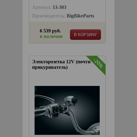
Артикул:
13-303
Производитель:
BigBikeParts
6 539 руб.
В КОРЗИНУ
в наличии
-20%
-20%
Электорозетка 12V (почти
прикуриватель)