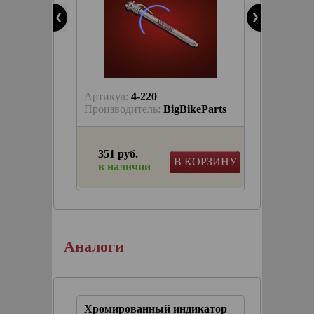
Артикул:
4-220
keParts
Производитель:
BigBikeParts
351 руб.
КОРЗИНУ
В КОРЗИНУ
в наличии
шт.)
Аналоги
Хромированный индикатор
Индика