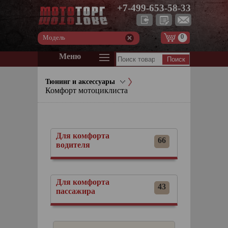
+7-499-653-58-33
0
Модель
Меню
Тюнинг и аксессуары
Комфорт мотоциклиста
Для комфорта
66
водителя
Для комфорта
43
пассажира