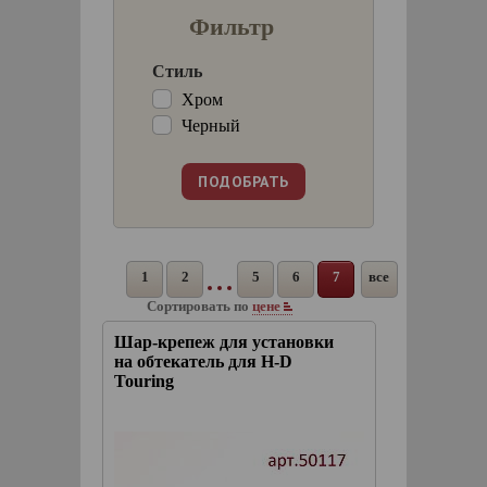
Фильтр
Стиль
Хром
Черный
1
2
5
6
7
все
Сортировать по
цене
Шар-крепеж для установки
на обтекатель для H-D
Touring