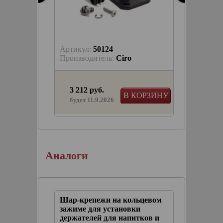
Артикул:
50124
Артику
trike
Производитель:
Ciro
Произв
3 212 руб.
5 949
ЫБРАТЬ
В КОРЗИНУ
в на
будет 11.9.2026
ния
PS на
Аналоги
ановки
Шар-крепежи на кольцевом
Шар-кр
зажиме для установки
рядом с
держателей для напитков и
D Touri