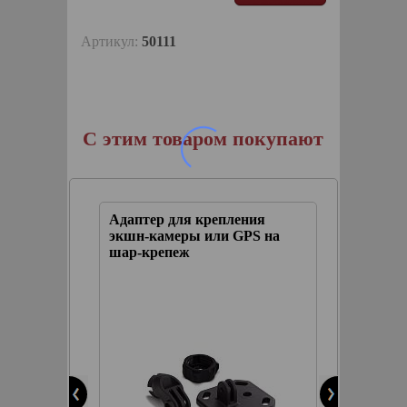
Артикул:
50111
С этим товаром покупают
ля
Адаптер для крепления
Держат
ли Big
экшн-камеры или GPS на
CONST
но)
шар-крепеж
отдельн