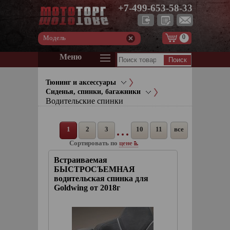
+7-499-653-58-33
0
Модель
Меню
Тюнинг и аксессуары
Сиденья, спинки, багажники
Водительские спинки
1
2
3
10
11
все
Сортировать по
цене
Встраиваемая
БЫСТРОСЪЕМНАЯ
водительская спинка для
Goldwing от 2018г