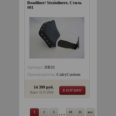
Roadliner/ Stratolinere, Стиль
#01
Артикул:
DB33
Производитель:
CalryCustom
14 399 руб.
В КОРЗИНУ
будет 11.9.2026
1
2
3
10
11
все