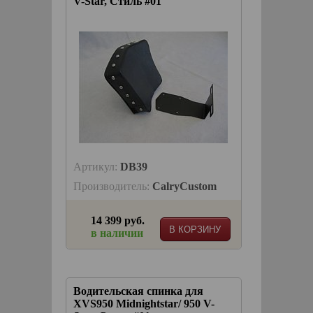
V-Star, Стиль #01
Артикул:
DB39
Производитель:
CalryCustom
14 399 руб.
В КОРЗИНУ
в наличии
Водительская спинка для
XVS950 Midnightstar/ 950 V-