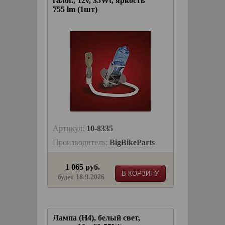
галог., 12v, 35Wt, яркость
755 lm (1шт)
Артикул:
10-8335
Производитель:
BigBikeParts
1 065 руб.
В КОРЗИНУ
будет 18.9.2026
Лампа (H4), белый свет,