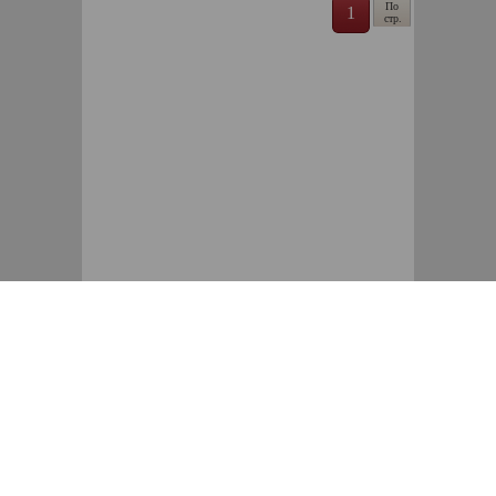
По
1
стр.
Интернет-магазин тюнинга,
аксессуаров и запасных
ЗАКАЗАТЬ ЗВОНОК
частей для мотоциклов
Разработано Digital Clouds