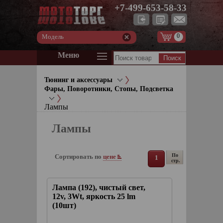
+7-499-653-58-33
0
Модель
Меню
Тюнинг и аксессуары
Фары, Поворотники, Стопы, Подсветка
Лампы
Лампы
По
Сортировать по
цене
1
стр.
Лампа (192), чистый свет,
12v, 3Wt, яркость 25 lm
(10шт)