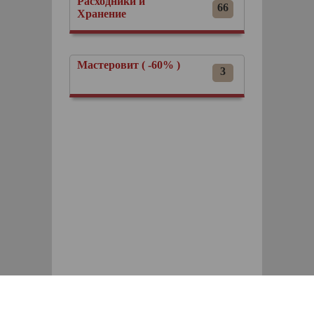
Расходники и
66
Хранение
Мастеровит ( -60% )
3