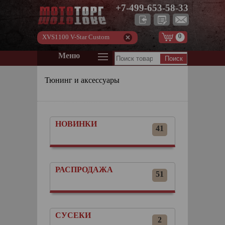
+7-499-653-58-33
0
XVS1100 V-Star Custom
Меню
Тюнинг и аксессуары
НОВИНКИ
41
РАСПРОДАЖА
51
СУСЕКИ
2