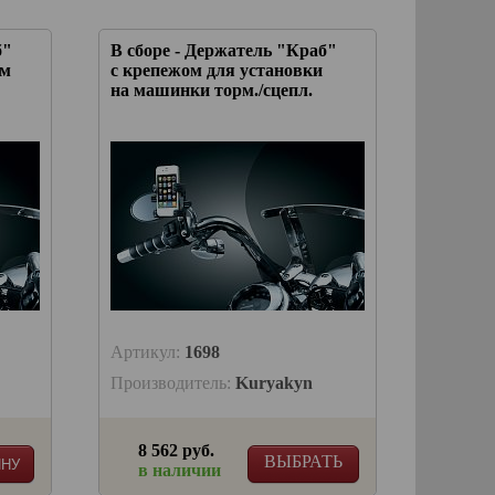
б"
В сборе - Держатель "Краб"
ом
с крепежом для установки
на машинки торм./сцепл.
Артикул:
1698
Производитель:
Kuryakyn
8 562 руб.
ВЫБРАТЬ
ИНУ
в наличии