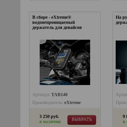
В сборе - eXtreme®
На ру
водонепроницаемый
держ
держатель для девайсов
Артикул:
TAB140
Арти
Производитель:
eXtreme
Прои
3 250 руб.
9 
ВЫБРАТЬ
в наличии
в