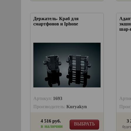
Держатель- Краб для
Адап
смартфонов и Iphone
экшн
шар-
Артикул:
1693
Арти
Производитель:
Kuryakyn
Прои
4 516 руб.
3 
ВЫБРАТЬ
в наличии
буде