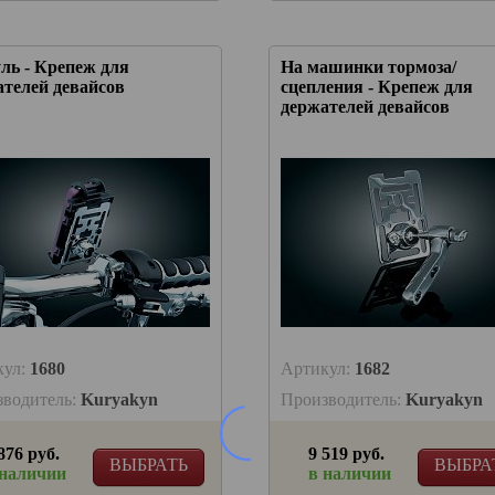
ль - Крепеж для
На машинки тормоза/
ателей девайсов
сцепления - Крепеж для
держателей девайсов
кул:
1680
Артикул:
1682
зводитель:
Kuryakyn
Производитель:
Kuryakyn
876 руб.
9 519 руб.
ВЫБРАТЬ
ВЫБРА
 наличии
в наличии