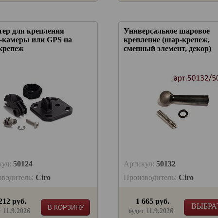
тер для крепления
Универсальное шаровое
-камеры или GPS на
крепление (шар-крепеж,
крепеж
сменный элемент, декор)
кул:
50124
Артикул:
50132
зводитель:
Ciro
Производитель:
Ciro
212 руб.
1 665 руб.
ВЫБРА
В КОРЗИНУ
т 11.9.2026
будет 11.9.2026