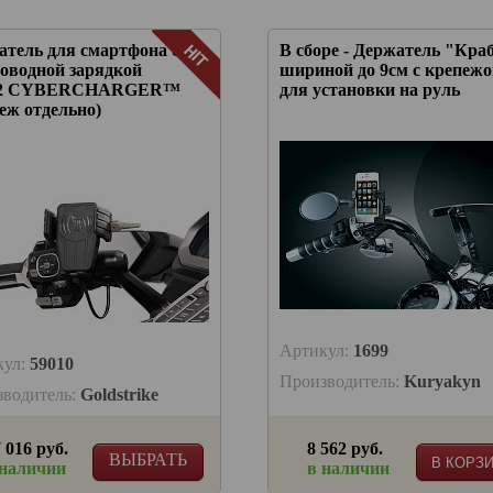
атель для смартфона с
В сборе - Держатель "Кра
роводной зарядкой
шириной до 9см с крепеж
2 CYBERCHARGER™
для установки на руль
еж отдельно)
Артикул:
1699
кул:
59010
Производитель:
Kuryakyn
зводитель:
Goldstrike
 016 руб.
8 562 руб.
ВЫБРАТЬ
В КОРЗ
 наличии
в наличии