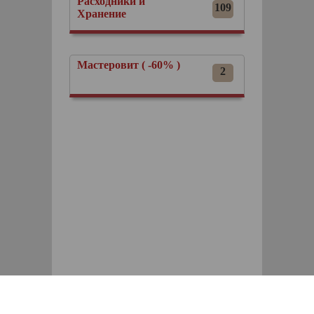
Расходники и
109
Хранение
Мастеровит ( -60% )
2