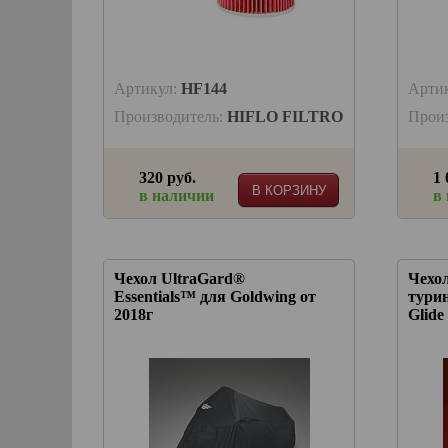
Артикул:
HF144
Арти
Производитель:
HIFLO FILTRO
Прои
320 руб.
1 
В КОРЗИНУ
в наличии
в
Чехол UltraGard®
Чехо
Essentials™ для Goldwing от
турин
2018г
Glide 