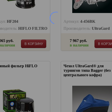
кул:
HF204
Артикул:
4-456BK
зводитель:
HIFLO FILTRO
Производитель:
UltraGard
065 руб.
7 967 руб.
В КОРЗИНУ
В КОРЗ
 наличии
в наличии
яный фильтр HiFLO
Чехол UltraGard® для
турингов типа Bagger (без
центрального кофра)