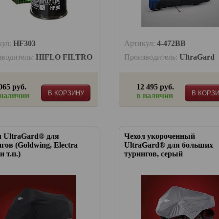
кул:
HF303
Артикул:
4-472BB
зводитель:
HIFLO FILTRO
Производитель:
UltraGard
065 руб.
12 495 руб.
В КОРЗИНУ
В КОРЗ
 наличии
в наличии
л UltraGard® для
Чехол укороченный
гов (Goldwing, Electra
UltraGard® для больших
и т.п.)
турингов, серый