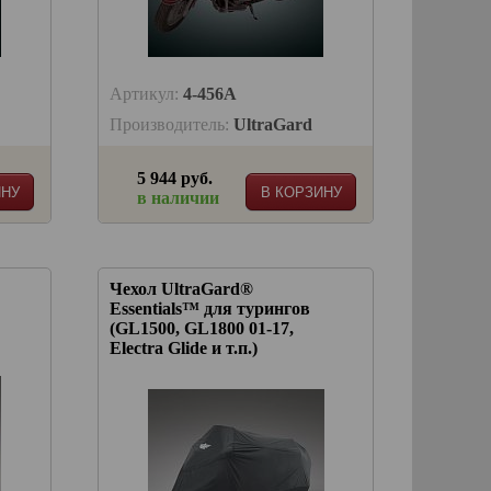
Артикул:
4-456A
Производитель:
UltraGard
5 944 руб.
ИНУ
В КОРЗИНУ
в наличии
Чехол UltraGard®
Essentials™ для турингов
(GL1500, GL1800 01-17,
Electra Glide и т.п.)