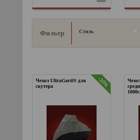
Стиль
Фильтр
-20%
-20%
Чехол UltraGard® для
Чехо
скутера
средн
1000с