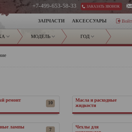
+7-499-653-58-33
ЗАКАЗАТЬ ЗВОНОК
ЗАПЧАСТИ
АКСЕССУАРЫ
Вой
КА
МОДЕЛЬ
ГОД
ние
й ремонт
Масла и расходные
10
жидкости
ные лампы
Чехлы для
7