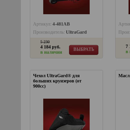
Артикул:
4-481AB
Арти
Производитель:
UltraGard
Прои
5 230
7 
4 184 руб.
ВЫБРАТЬ
в
в наличии
Чехол UltraGard® для
Масл
больших круизеров (от
900сс)