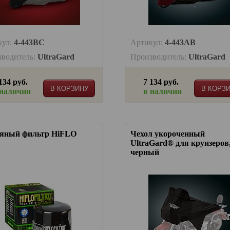
кул:
4-443BC
Артикул:
4-443AB
зводитель:
UltraGard
Производитель:
UltraGard
134 руб.
7 134 руб.
В КОРЗИНУ
В КОРЗ
 наличии
в наличии
яный фильтр HiFLO
Чехол укороченный
UltraGard® для круизеров
черный