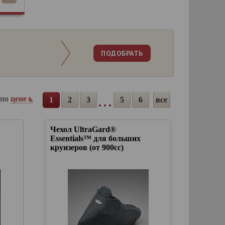
 по
цене
1
2
3
5
6
все
Чехол UltraGard®
Essentials™ для больших
круизеров (от 900сс)