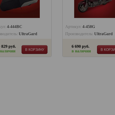
кул:
4-444BC
Артикул:
4-458G
зводитель:
UltraGard
Производитель:
UltraGard
 829 руб.
6 690 руб.
В КОРЗИНУ
В КОРЗ
 наличии
в наличии