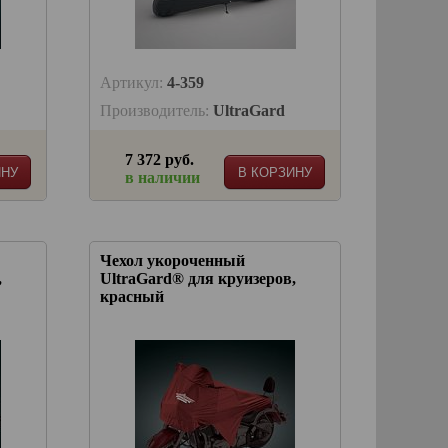
Артикул:
4-359
Производитель:
UltraGard
7 372 руб.
ИНУ
В КОРЗИНУ
в наличии
Чехол укороченный
,
UltraGard® для круизеров,
красный