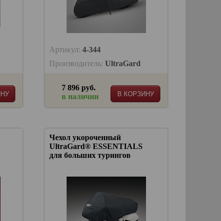
Артикул:
4-344
Производитель:
UltraGard
7 896 руб.
ИНУ
В КОРЗИНУ
в наличии
Чехол укороченный
UltraGard® ESSENTIALS
для больших турингов