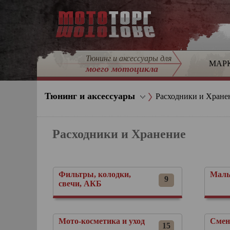
Тюнинг и аксессуары для
МАР
моего мотоцикла
Тюнинг и аксессуары
Расходники и Хране
Расходники и Хранение
Фильтры, колодки,
Малы
9
свечи, АКБ
Мото-косметика и уход
Смен
15