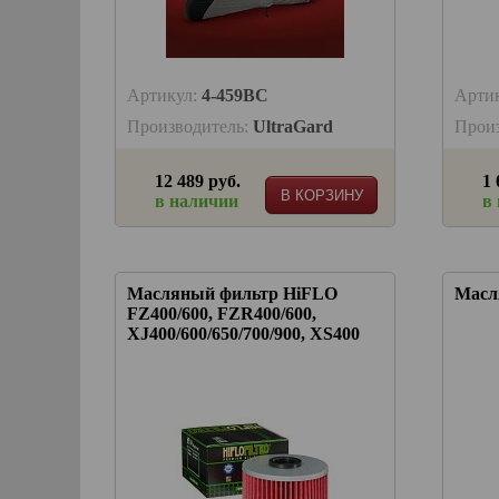
Артикул:
4-459BC
Арти
Производитель:
UltraGard
Прои
12 489 руб.
1 
В КОРЗИНУ
в наличии
в
Масляный фильтр HiFLO
Масл
FZ400/600, FZR400/600,
XJ400/600/650/700/900, XS400