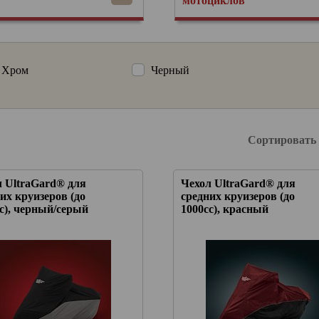
мотоциклов
Хром
Черный
Сортировать
л UltraGard® для
Чехол UltraGard® для
их круизеров (до
средних круизеров (до
с), черный/серый
1000сс), красный