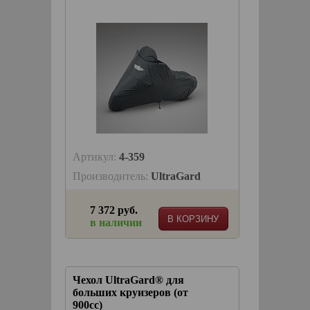
Артикул:
4-359
Производитель:
UltraGard
7 372 руб.
В КОРЗИНУ
в наличии
Чехол UltraGard® для
больших круизеров (от
900сс)