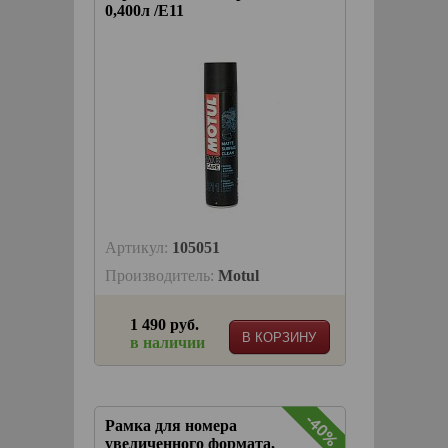
0,400л /E11
Артикул:
105051
Производитель:
Motul
1 490 руб.
В КОРЗИНУ
в наличии
-40%
Рамка для номера
увеличенного формата,