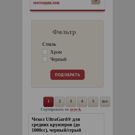
мотоциклов
Фильтр
Стиль
Хром
Черный
1
2
3
4
5
все
Сортировать по
цене
Чехол UltraGard® для
средних круизеров (до
1000сс), черный/серый