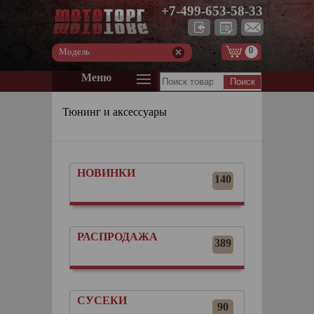
+7-499-653-58-33
0
Модель
Меню
Тюнинг и аксессуары
НОВИНКИ
140
РАСПРОДАЖА
389
СУСЕКИ
90