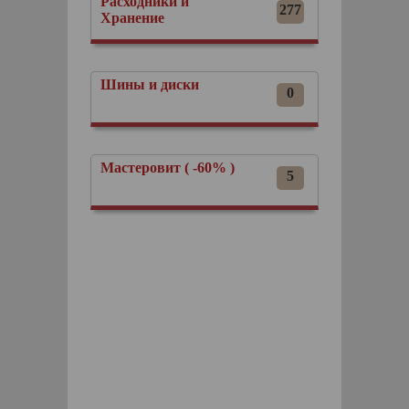
Расходники и
277
Хранение
Шины и диски
0
Мастеровит ( -60% )
5