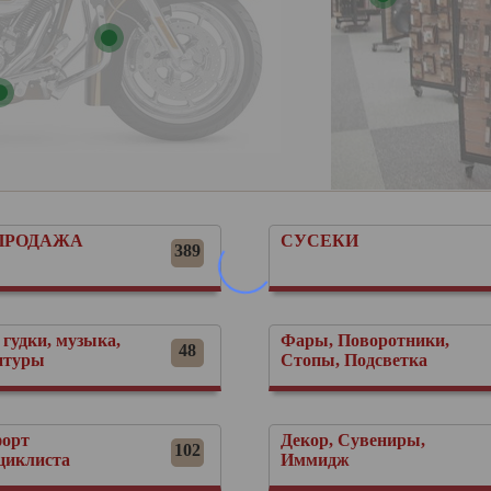
ПРОДАЖА
СУСЕКИ
389
 гудки, музыка,
Фары, Поворотники,
48
итуры
Стопы, Подсветка
орт
Декор, Сувениры,
102
циклиста
Иммидж