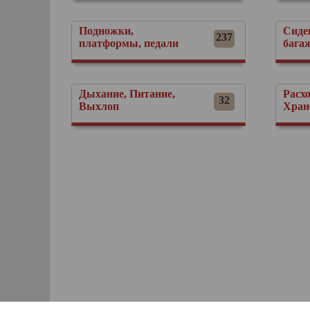
Подножки,
Сиде
237
платформы, педали
бага
Дыхание, Питание,
Расх
32
Выхлоп
Хран