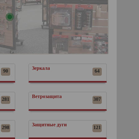
Зеркала
90
64
Ветрозащита
281
307
Защитные дуги
298
121