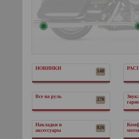
НОВИНКИ
РАС
140
Все на руль
Звук:
270
гарн
Накладки и
Комф
826
аксессуары
мото