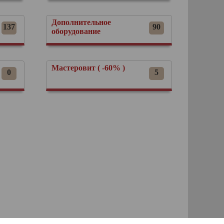
Дополнительное
137
90
оборудование
Мастеровит ( -60% )
0
5