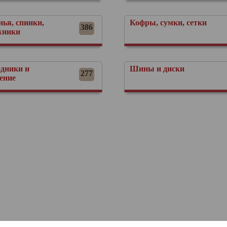
нья, спинки,
Кофры, сумки, сетки
386
жники
одники и
Шины и диски
277
ение