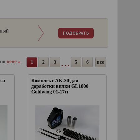
ный
 по
цене
1
2
3
5
6
все
са
Комплект AK-20 для
доработки вилки GL1800
Goldwing 01-17гг