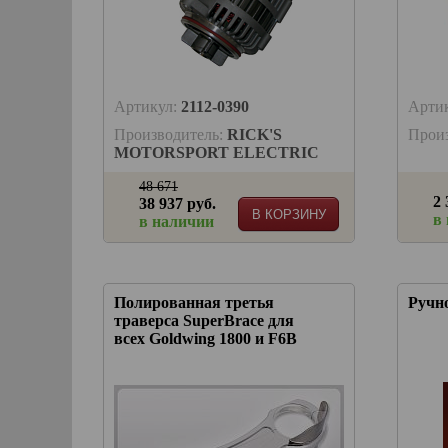
Артикул:
2112-0390
Арти
Производитель:
RICK'S
Прои
MOTORSPORT ELECTRIC
48 671
2 
38 937 руб.
В КОРЗИНУ
в
в наличии
Полированная третья
Ручно
траверса SuperBrace для
всех Goldwing 1800 и F6B