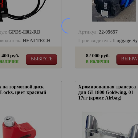
кул:
GPDS-H02-RD
Артикул:
22-05657
зводитель:
HEALTECH
Производитель:
Luggage Sy
 400 руб.
82 000 руб.
ВЫБРАТЬ
ВЫБРА
 наличии
в наличии
 на тормозной диск
Хромированная траверса
 Locks, цвет красный
для GL1800 Goldwing, 01-
17гг (кроме Airbag)