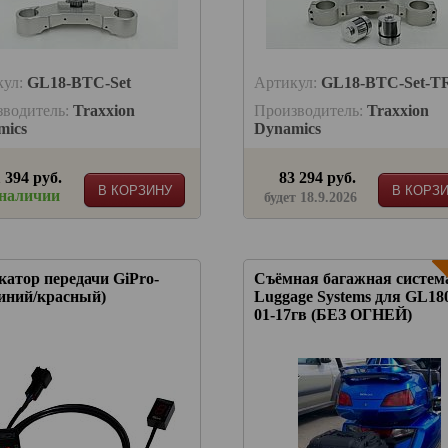
кул:
GL18-BTC-Set
Артикул:
GL18-BTC-Set-T
зводитель:
Traxxion
Производитель:
Traxxion
mics
Dynamics
 394 руб.
83 294 руб.
В КОРЗИНУ
В КОРЗ
 наличии
будет 18.9.2026
атор передачи GiPro-
Съёмная багажная систем
синий/красный)
Luggage Systems для GL18
01-17гв (БЕЗ ОГНЕЙ)