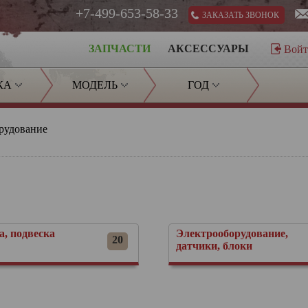
+7-499-653-58-33
ЗАКАЗАТЬ ЗВОНОК
ЗАПЧАСТИ
АКСЕССУАРЫ
Вой
КА
МОДЕЛЬ
ГОД
рудование
а, подвеска
Электрооборудование,
20
датчики, блоки