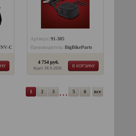
Артикул:
91-305
UNV-C
Производитель:
BigBikeParts
4 754 руб.
ИНУ
В КОРЗИНУ
будет 18.9.2026
1
2
3
5
6
все