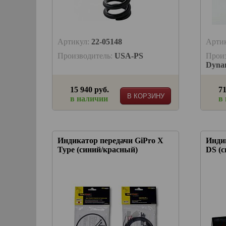
Артикул:
22-05148
Арти
Производитель:
USA-PS
Прои
Dyna
15 940 руб.
71
В КОРЗИНУ
в наличии
в
Индикатор передачи GiPro X
Индик
Type (синий/красный)
DS (