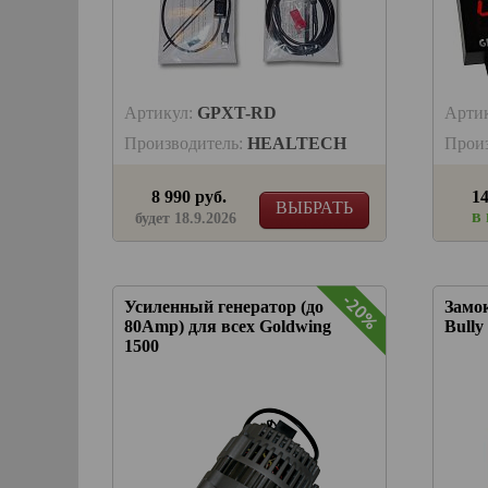
Артикул:
GPXT-RD
Арти
Производитель:
HEALTECH
Прои
8 990 руб.
14
ВЫБРАТЬ
в
будет 18.9.2026
-20%
Усиленный генератор (до
Замок
80Amp) для всех Goldwing
Bully
1500