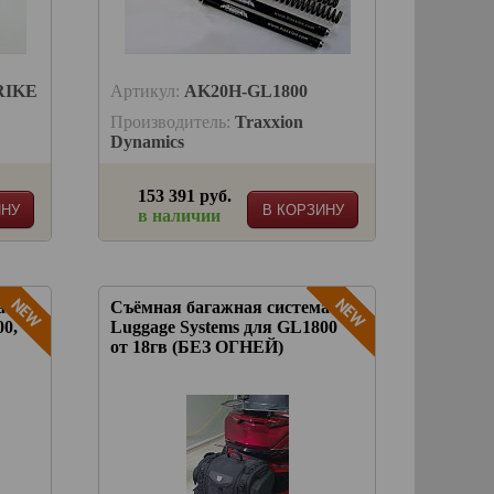
RIKE
Артикул:
AK20H-GL1800
Производитель:
Traxxion
Dynamics
153 391 руб.
ИНУ
В КОРЗИНУ
в наличии
а
Съёмная багажная система
00,
Luggage Systems для GL1800
от 18гв (БЕЗ ОГНЕЙ)