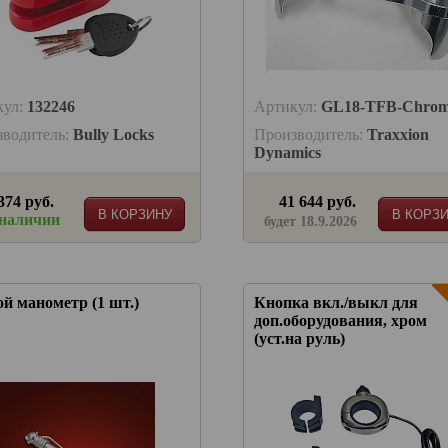
кул:
132246
Артикул:
GL18-TFB-Chro
зводитель:
Bully Locks
Производитель:
Traxxion
Dynamics
374 руб.
41 644 руб.
В КОРЗИНУ
В КОРЗ
 наличии
будет 18.9.2026
й манометр (1 шт.)
Кнопка вкл./выкл для
доп.оборудования, хром
(уст.на руль)