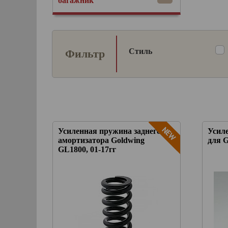
багажник
Стиль
Фильтр
Усиленная пружина заднего
Усил
амортизатора Goldwing
для G
GL1800, 01-17гг