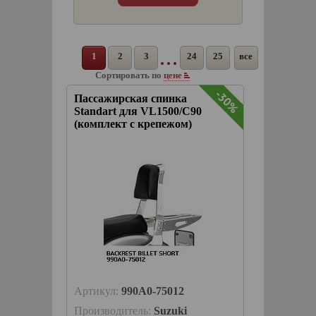
1
2
3
24
25
все
Сортировать по
цене
-30%
Пассажирская спинка
Standart для VL1500/C90
(комплект с крепежом)
Артикул:
990A0-75012
Производитель:
Suzuki