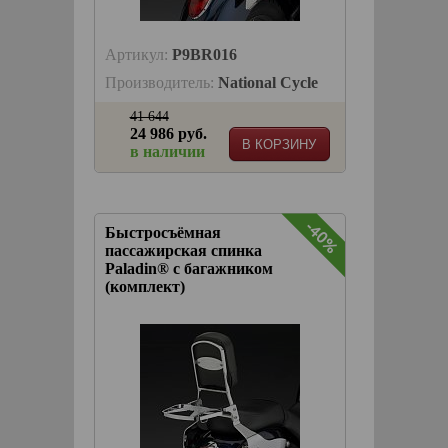
Артикул:
P9BR016
Производитель:
National Cycle
41 644
24 986 руб.
В КОРЗИНУ
в наличии
-40%
Быстросъёмная
пассажирская спинка
Paladin® с багажником
(комплект)