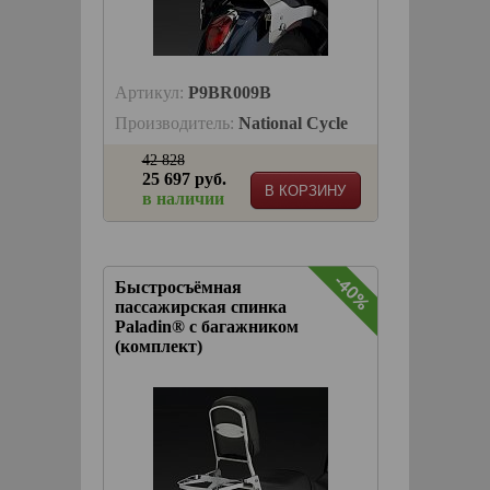
Артикул:
P9BR009B
Производитель:
National Cycle
42 828
25 697 руб.
В КОРЗИНУ
в наличии
-40%
Быстросъёмная
пассажирская спинка
Paladin® с багажником
(комплект)