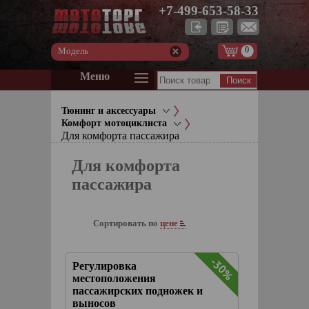
+7-499-653-58-33
0
Модель
Меню
Тюнинг и аксессуары
Комфорт мотоциклиста
Для комфорта пассажира
Для комфорта
пассажира
Сортировать по
цене
-30%
-30%
Регулировка
местоположения
пассажирских подножек и
выносов