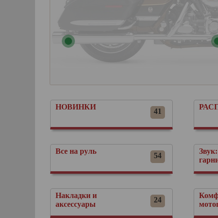
НОВИНКИ
РАС
41
Все на руль
Звук:
54
гарн
Накладки и
Комф
24
аксессуары
мото