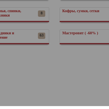
нья, спинки,
Кофры, сумки, сетки
8
жники
одники и
Мастеровит ( -60% )
63
ение