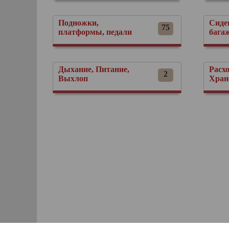
Подножки,
Сиде
75
платформы, педали
бага
Дыхание, Питание,
Расх
2
Выхлоп
Хран