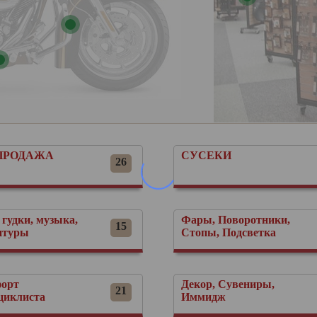
ПРОДАЖА
СУСЕКИ
26
 гудки, музыка,
Фары, Поворотники,
15
итуры
Стопы, Подсветка
орт
Декор, Сувениры,
21
циклиста
Иммидж