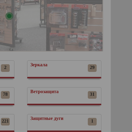
Зеркала
2
29
Ветрозащита
78
31
Защитные дуги
221
1