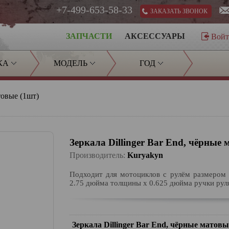
+7-499-653-58-33
ЗАКАЗАТЬ ЗВОНОК
ЗАПЧАСТИ
АКСЕССУАРЫ
Вой
КА
МОДЕЛЬ
ГОД
товые (1шт)
Зеркала Dillinger Bar End, чёрные 
Производитель:
Kuryakyn
Подходит для мотоциклов с рулём размером 
2.75 дюйма толщины x 0.625 дюйма ручки рул
Зеркала Dillinger Bar End, чёрные матовы