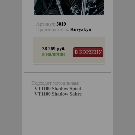
Артикул:
5019
Артику
keParts
Производитель:
Kuryakyn
Произв
38 269 руб.
21 18
КОРЗИНУ
В КОРЗИНУ
в наличии
в на
иваются
Подходит мотоциклам:
VT1100 Shadow Spirit
VT1100 Shadow Sabre