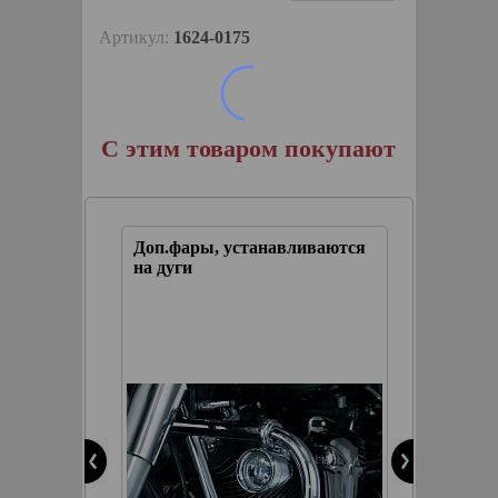
Артикул:
1624-0175
С этим товаром покупают
етка
Доп.фары, устанавливаются
На дуги
на дуги
Вынос
с разл