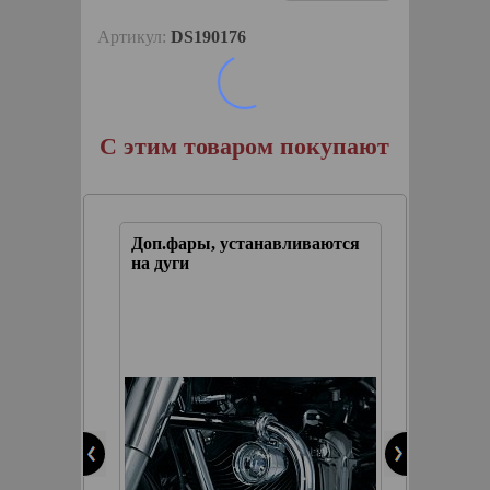
Артикул:
DS190176
С этим товаром покупают
ий
Доп.фары, устанавливаются
На дуги
на дуги
Вынос
с разл