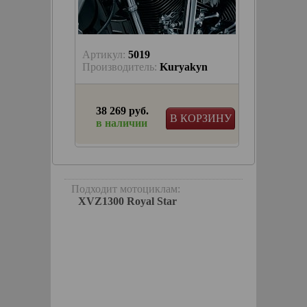
Артикул:
5019
Артику
keParts
Производитель:
Kuryakyn
Произв
38 269 руб.
21 18
КОРЗИНУ
В КОРЗИНУ
в наличии
в на
иваются
Подходит мотоциклам:
XVZ1300 Royal Star