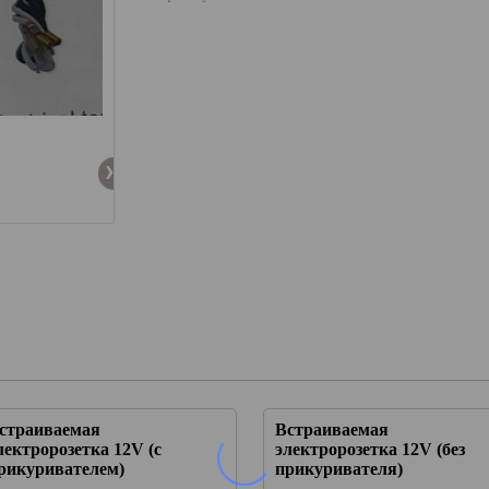
страиваемая
Встраиваемая
лектророзетка 12V (с
электророзетка 12V (без
рикуривателем)
прикуривателя)