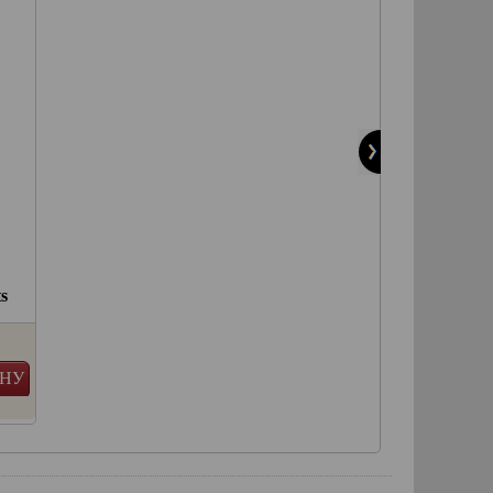
Артикул:
52-768
Артикул:
52-748
s
Производитель:
BigBikeParts
Производитель:
1 898 руб.
1 303 руб.
ИНУ
В КОРЗИНУ
в наличии
в наличии