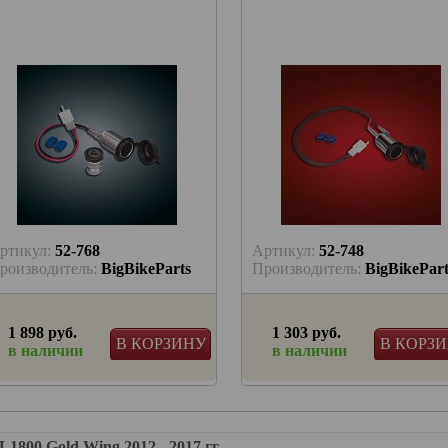
ртикул:
52-768
Артикул:
52-748
роизводитель:
BigBikeParts
Производитель:
BigBikePart
1 898 руб.
1 303 руб.
В КОРЗИНУ
В КОРЗ
в наличии
в наличии
0 Gold Wing 2012 - 2017 гг