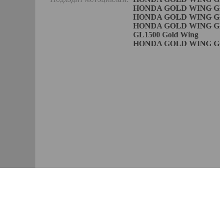
HONDA GOLD WING GL18
HONDA GOLD WING GL180
HONDA GOLD WING GL180
GL1500 Gold Wing
HONDA GOLD WING Gold 