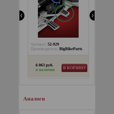
Артикул:
52-929
keParts
Производитель:
BigBikeParts
6 063 руб.
КОРЗИНУ
В КОРЗИНУ
в наличии
тормоза
г
Аналоги