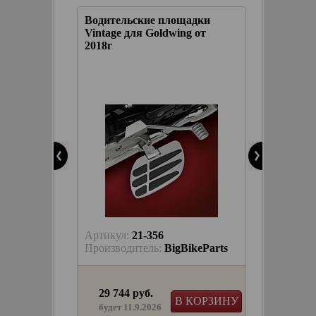
адки
Водительские площадки
Водите
я
Vintage для Goldwing от
RAIL дл
2018г
keParts
КОРЗИНУ
Артикул:
21-356
Артику
keParts
Производитель:
BigBikeParts
Произв
29 744 руб.
13 08
КОРЗИНУ
В КОРЗИНУ
в на
будет 11.9.2026