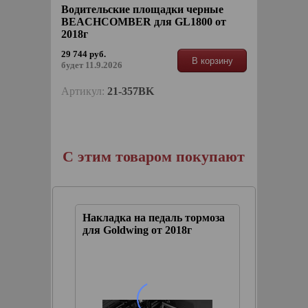
Водительские площадки черные
BEACHCOMBER для GL1800 от
2018г
29 744 руб.
В корзину
будет 11.9.2026
Артикул:
21-357BK
С этим товаром покупают
тормоза
Накладка на педаль тормоза
г
для Goldwing от 2018г