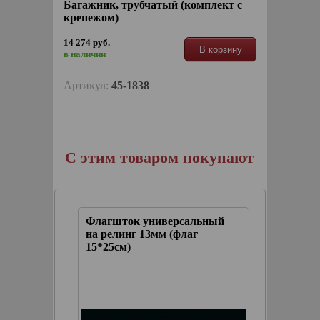
Багажник, трубчатый (комплект с
крепежом)
14 274 руб.
В корзину
в наличии
Артикул:
45-1838
С этим товаром покупают
а
Флагшток универсальный
Cумка 
на релинг 13мм (флаг
багажн
15*25см)