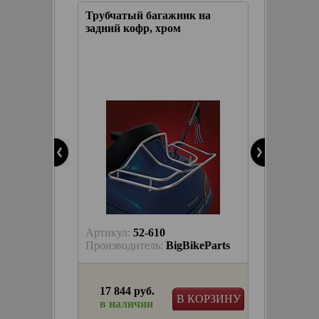
кофр с
Трубчатый багажник на
Багажни
жения
задний кофр, хром
вставк
akyn
КОРЗИНУ
Артикул:
52-610
Артику
keParts
Производитель:
BigBikeParts
Произв
17 844 руб.
37 72
КОРЗИНУ
В КОРЗИНУ
в наличии
в на