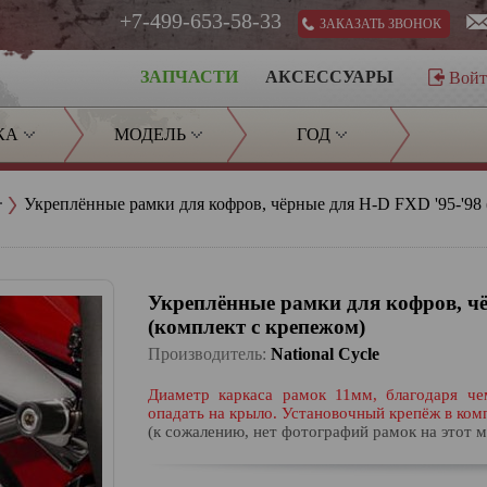
+7-499-653-58-33
ЗАКАЗАТЬ ЗВОНОК
ЗАПЧАСТИ
АКСЕССУАРЫ
Вой
КА
МОДЕЛЬ
ГОД
Укреплённые рамки для кофров, чёрные для H-D FXD '95-'98 
Укреплённые рамки для кофров, чё
(комплект с крепежом)
Производитель:
National Cycle
Диаметр каркаса рамок 11мм, благодаря ч
опадать на крыло. Установочный крепёж в ком
(к сожалению, нет фотографий рамок на этот 