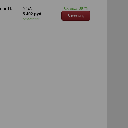
для H-
Скидка:
30 %
9 145
6 402 руб.
В корзину
в наличии